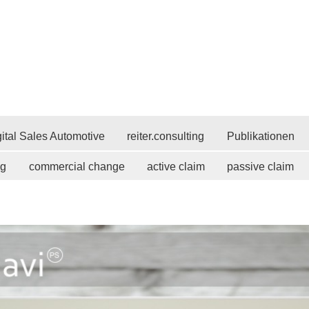
ital Sales Automotive
reiter.consulting
Publikationen
ng
commercial change
active claim
passive claim