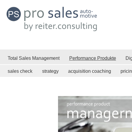
Total Sales Management
Performance Produkte
Dig
sales check
strategy
acquisition coaching
prici