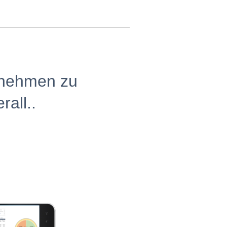
rnehmen zu
all..